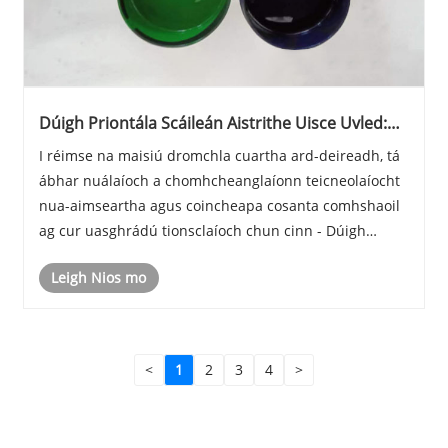
Dúigh Priontála Scáileán Aistrithe Uisce Uvled:
Nuálaíocht Glas ar Phriontáil Dromchla Cuartha!
I réimse na maisiú dromchla cuartha ard-deireadh, tá
ábhar nuálaíoch a chomhcheanglaíonn teicneolaíocht
nua-aimseartha agus coincheapa cosanta comhshaoil ​​​​
ag cur uasghrádú tionsclaíoch chun cinn - Dúigh
Priontála Scáileáin Aistrithe Uisce UVLED.
Leigh Nios mo
<
1
2
3
4
>