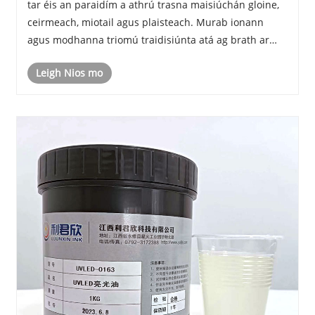
tar éis an paraidím a athrú trasna maisiúchán gloine,
ceirmeach, miotail agus plaisteach. Murab ionann
agus modhanna triomú traidisiúnta atá ag brath ar
theas nó nochtadh fada aeir, seachadann
Leigh Nios mo
teicneolaíocht UVLED fótapolymerization an toirt.