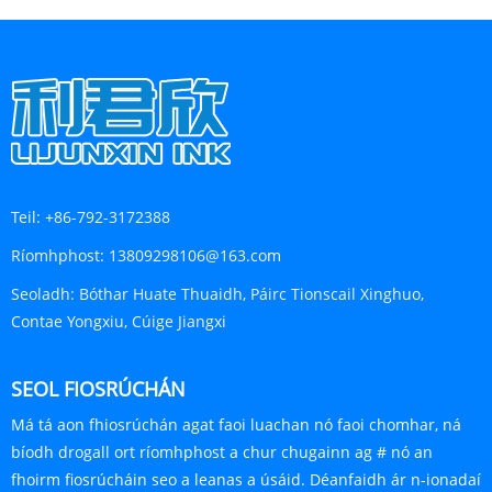
Teil:
+86-792-3172388
Ríomhphost:
13809298106@163.com
Seoladh:
Bóthar Huate Thuaidh, Páirc Tionscail Xinghuo,
Contae Yongxiu, Cúige Jiangxi
SEOL FIOSRÚCHÁN
Má tá aon fhiosrúchán agat faoi luachan nó faoi chomhar, ná
bíodh drogall ort ríomhphost a chur chugainn ag # nó an
fhoirm fiosrúcháin seo a leanas a úsáid. Déanfaidh ár n-ionadaí