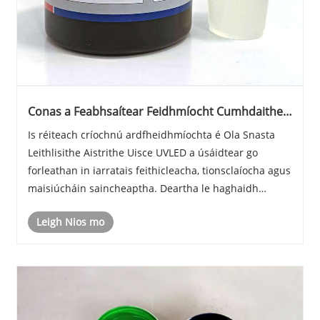
Conas a Feabhsaítear Feidhmíocht Cumhdaithe
Ola Leithlisithe Uisce UVLED?
Is réiteach críochnú ardfheidhmíochta é Ola Snasta
Leithlisithe Aistrithe Uisce UVLED a úsáidtear go
forleathan in iarratais feithicleacha, tionsclaíocha agus
maisiúcháin saincheaptha. Deartha le haghaidh
priontála aistrithe uisce agus próisis leigheas UVLED,
Leigh Nios mo
soláthraíonn an ola snasta aonrúcháin se......