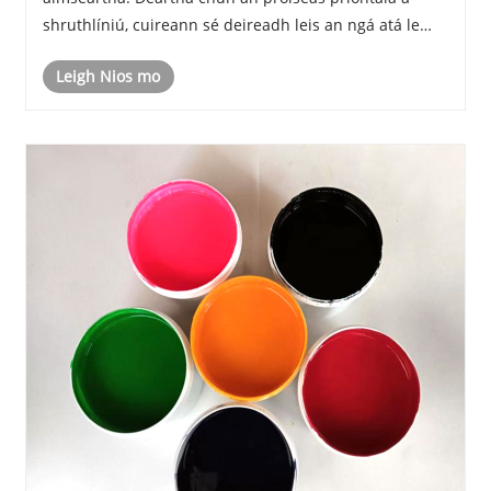
shruthlíniú, cuireann sé deireadh leis an ngá atá le
modhanna leigheas teasa traidisiúnta agus priontaí
Leigh Nios mo
ardchaighdeáin a chinntiú ar ábhair é......