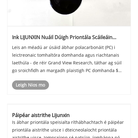
Ink LIJUNXIN Nuáil Dúigh Priontála Scáileáin
Priontála Aer-Thriomaigh PC
Leis an méadú ar úsáid ábhar polacarbonáit (PC) i
leictreonaic tomhaltóra domhanda agus riachtanais
laethúla - de réir Grand View Research, táthar ag súil
go sroichfidh an margadh plaistigh PC domhanda $
24.65 billiún in 2022 - tá éilimh níos airde ar
Leigh Nios mo
theicneolaíochtaí priontála dromchla ar shábháil......
Páipéar aistrithe Lijunxin
Is ábhar priontála speisialta ríthábhachtach é páipéar
priontála aistrithe uisce i dteicneolaíocht priontála
aistrithe uisce. Iompraíonn sé patrúin, íomhánna nó