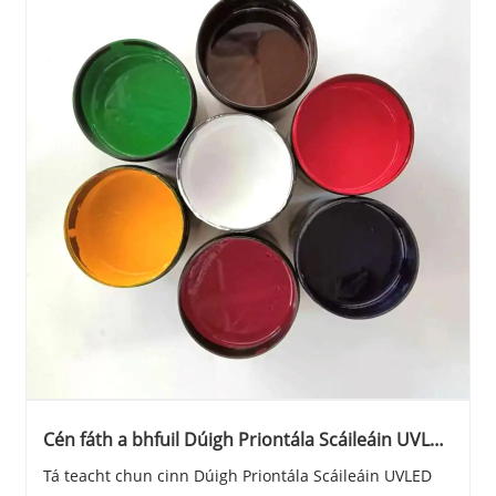
Cén fáth a bhfuil Dúigh Priontála Scáileáin UVLED
ag Ath-shainmhíniú Caighdeáin Curing Tionscail
Tá teacht chun cinn Dúigh Priontála Scáileáin UVLED
Nua-Aimseartha?