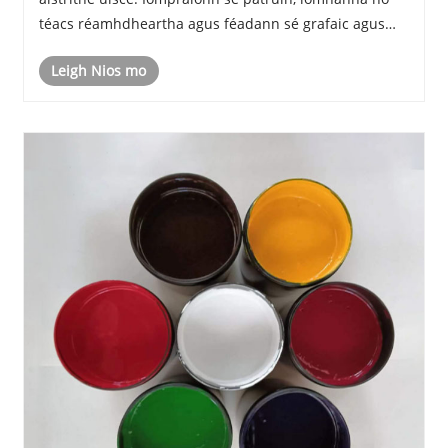
téacs réamhdheartha agus féadann sé grafaic agus
téacs fíorálainn a aistriú go dtí dromchlaí
Leigh Nios mo
foshraitheanna éagsúla, ag cur éifeachtaí mais......