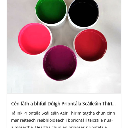
Cén fáth a bhfuil Dúigh Priontála Scáileáin Thirim
Aeir ag Claochlú an Tionscail Priontála Teicstíle?
Tá Ink Priontála Scáileáin Aeir Thirim tagtha chun cinn
mar réiteach réabhlóideach i bpriontáil teicstíle nua-
aimseartha. Deartha chun an próiseas priontála a